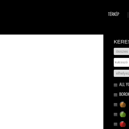
TÉRKÉP
KERE
ALL Y
BORO