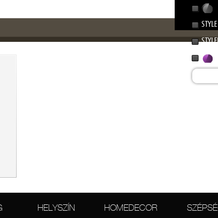
STYLE
STYLE
G
HELYSZÍN
HOMEDECOR
SZÉPS