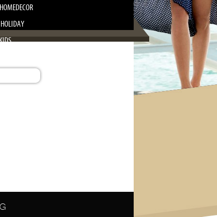
HOMEDECOR
 HOLIDAY
KIDS
SZÉPSÉG
ÉG