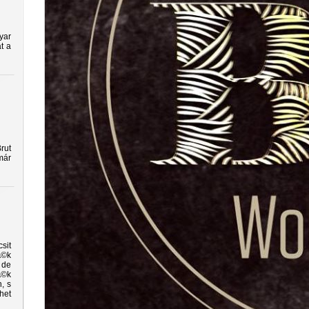
yar
t a
rut
már
sit
Ã©k
 de
Ã©k
, s
het