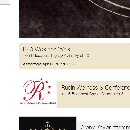
B40 Wok and Walk
1054 Budapest Bajcsy-Zsilinszky út 40.
AsztalfoglalÃ¡s:
06 70 776-6522
Rubin Wellness & Conferenc
1118 Budapest Dayka Gábor utca 3.
Arany Kaviár éttere