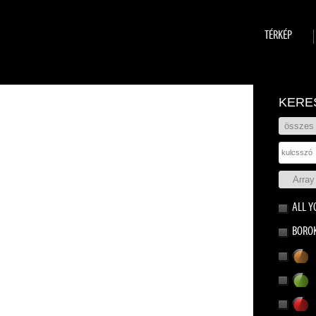
TÉRKÉP
KERE
ALL Y
BORO