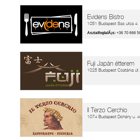
Evidens Bistro
1051 Budapest Sas utca 4.
AsztalfoglalÃ¡s:
+36 70 666 5
Fuji Japán étterem
1025 Budapest Csatárka út 
Il Terzo Cerchio
1074 Budapest Dohány u. 4