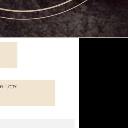
e Hotel
m