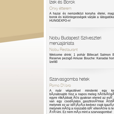
Ízek és Borok
Onxy étterem
A hazai és nemzetközi konyha ételei, mag
borok és különlegességek várják a látogatóka
HUNGEXPO-n!
Nobu Budapest Szilveszteri
menüajánlata
Nobu Restaurant
Welcome drink: 1 pohár Billecart Salmon B
Reserve pezsgő Amuse Bouche: Kanadai ho
ízelítő
Szarvasgomba hetek
Pomo D\'oro
A nyár végeztével mindenki egy kic
bÃ¡natosabb hisz a napos meleg hÃ©tvÃ©g
egyre ritkÃ¡bbak Ã©s gyakran elered az esÅ‘,
van egy csodÃ¡latos gasztronÃ³miai Ã©rt
melynek ez az idÅ‘jÃ¡rÃ¡s kedvez csak igazÃ¡n
melynek mÃ©g a rosszabb idÅ‘ ellenÃ©re is le
Å‘rÃ¼lni. Ez nem mÃ¡s mint a szarvasgomba!