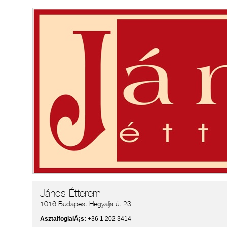
János Étterem
1016 Budapest Hegyalja út 23.
AsztalfoglalÃ¡s:
+36 1 202 3414