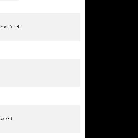
ván tér 7-8.
ér 7-8,