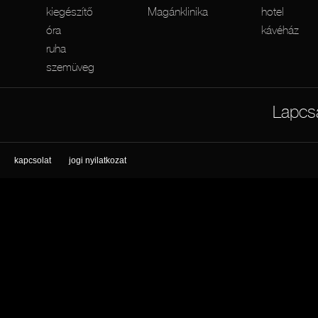
kiegészítő
Magánklinika
hotel
óra
kávéház
ruha
szemüveg
Lapcs
kapcsolat
jogi nyilatkozat