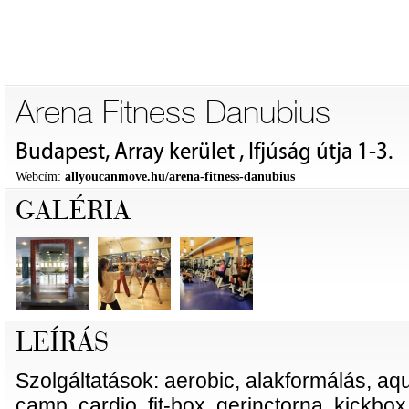
Arena Fitness Danubius
Budapest, Array kerület , Ifjúság útja 1-3.
Webcím:
allyoucanmove.hu/arena-fitness-danubius
GALÉRIA
LEÍRÁS
Szolgáltatások: aerobic, alakformálás, aq
camp, cardio, fit-box, gerinctorna, kickbox