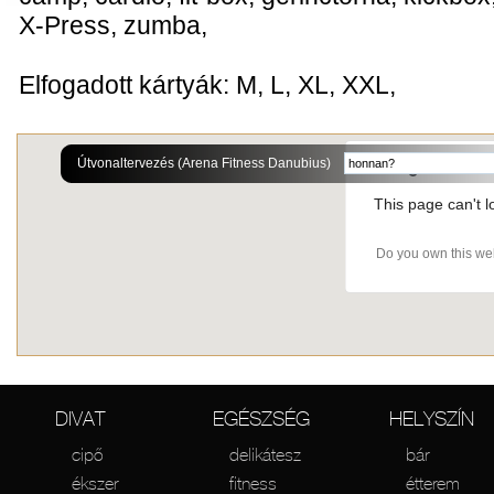
X-Press, zumba,
Elfogadott kártyák: M, L, XL, XXL,
Útvonaltervezés (Arena Fitness Danubius)
This page can't 
Do you own this we
DIVAT
EGÉSZSÉG
HELYSZÍN
cipő
delikátesz
bár
ékszer
fitness
étterem