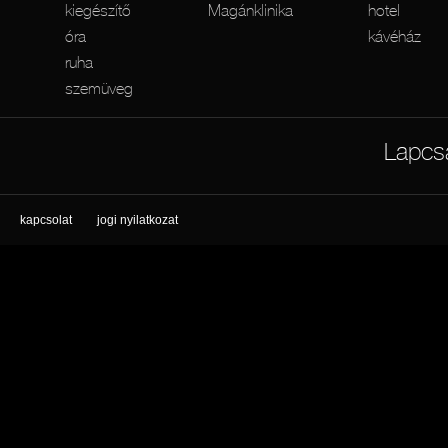
kiegészítő
Magánklinika
hotel
óra
kávéház
ruha
szemüveg
Lapcs
kapcsolat
jogi nyilatkozat