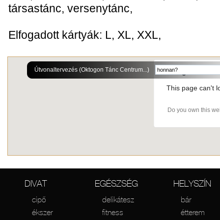
társastánc, versenytánc,
Elfogadott kártyák: L, XL, XXL,
Útvonaltervezés (Oktogon Tánc Centrum...)
This page can't 
Do you own this we
DIVAT
EGÉSZSÉG
HELYSZÍN
cipő
delikátesz
bár
ékszer
fitness
étterem