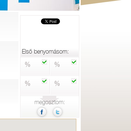
Első benyomásom:
%
%
%
%
megosztom: