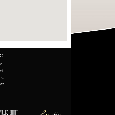
ÉG
ka
at
ika
ázs