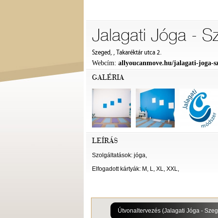
Jalagati Jóga - 
Szeged, , Takaréktár utca 2.
Webcím:
allyoucanmove.hu/jalagati-joga-s
GALÉRIA
LEÍRÁS
Szolgáltatások: jóga,
Elfogadott kártyák: M, L, XL, XXL,
Útvonaltervezés (Jalagati Jóga - S