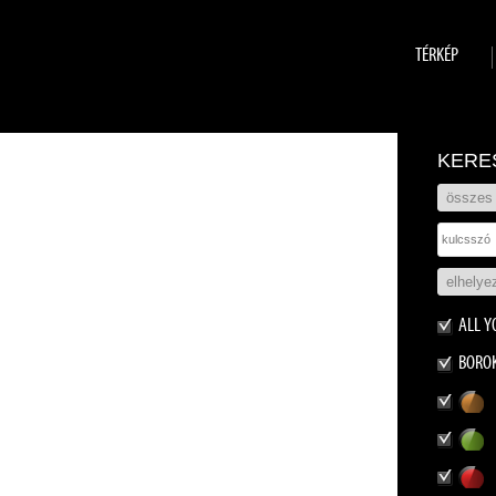
TÉRKÉP
KERE
ALL Y
BORO