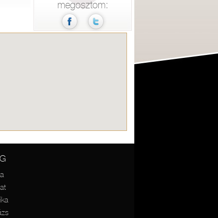
megosztom:
ÉG
ka
at
ika
ázs