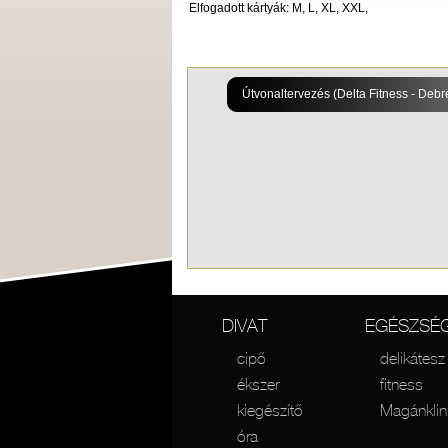
Elfogadott kártyák: M, L, XL, XXL,
Útvonaltervezés (Delta Fitness - De
DIVAT
EGÉSZSÉ
cipő
delikátesz
ékszer
fitness
kiegészítő
Magánklin
óra