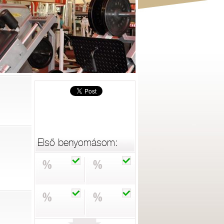
Első benyomásom:
%
%
%
%