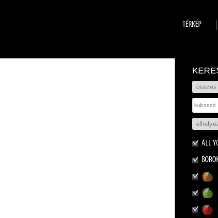
TÉRKÉP
KERE
ALL Y
BORO