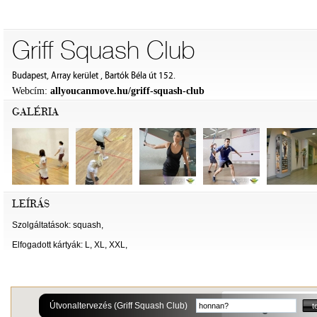
Griff Squash Club
Budapest, Array kerület , Bartók Béla út 152.
Webcím:
allyoucanmove.hu/griff-squash-club
GALÉRIA
LEÍRÁS
Szolgáltatások: squash,
Elfogadott kártyák: L, XL, XXL,
Útvonaltervezés (Griff Squash Club)