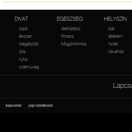
DIVAT
EGÉSZSÉG
HELYSZÍN
cipő
delikátesz
bár
ékszer
fitness
étterem
kiegészítő
Magánklinika
hotel
óra
kávéház
ruha
szemüveg
Lapcs
kapcsolat
jogi nyilatkozat