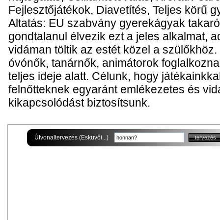
Fejlesztőjátékok, Diavetítés, Teljes körű 
Altatás: EU szabvány gyerekágyak takaró
gondtalanul élvezik ezt a jeles alkalmat, a
vidáman töltik az estét közel a szülőkhöz. 
óvónők, tanárnők, animátorok foglalkozn
teljes ideje alatt. Célunk, hogy játékaink
felnőtteknek egyaránt emlékezetes és vidám
kikapcsolódást biztosítsunk.
Útvonaltervezés (Esküvői...)